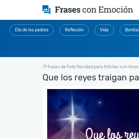
Día de los padres
Reflexión
Vida
Bonita
71 frases de Feliz Navidad para felicitar con Amor
Que los reyes traigan paz