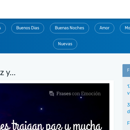
s
Buenos Dias
Buenas Noches
Amor
Mo
Nuevas
 y...
F
1
v
3
d
F