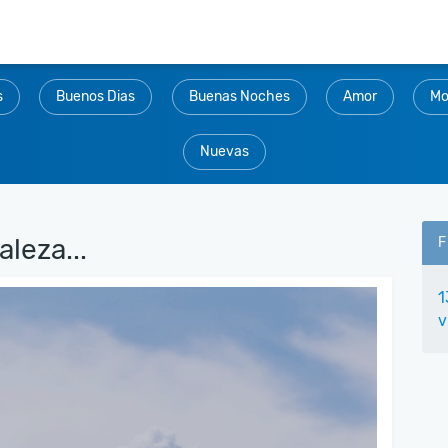
s
Buenos Dias
Buenas Noches
Amor
Mo
Nuevas
leza...
F
1
v