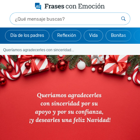
Día de los padres
Reflexión
Vida
Bonitas
Queríamos agradecerles con sinceridad...