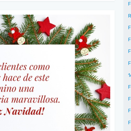
F
R
F
F
F
F
1
F
F
F
F