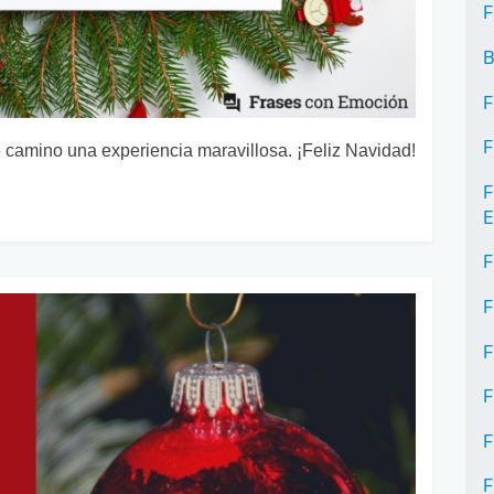
F
B
F
F
 camino una experiencia maravillosa. ¡Feliz Navidad!
F
E
F
F
F
F
F
F