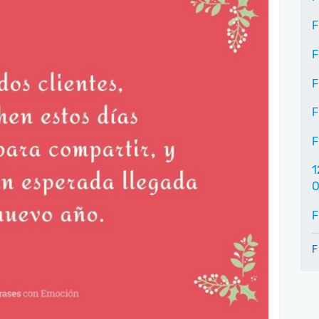
F
F
F
F
F
1
O
F
F