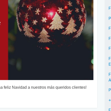
F
P
F
F
F
F
E
F
A
a feliz Navidad a nuestros más queridos clientes!
P
+
F