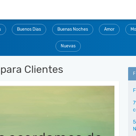
s
Buenos Dias
Buenas Noches
Amor
Mo
Nuevas
para Clientes
F
F
7
c
5
N