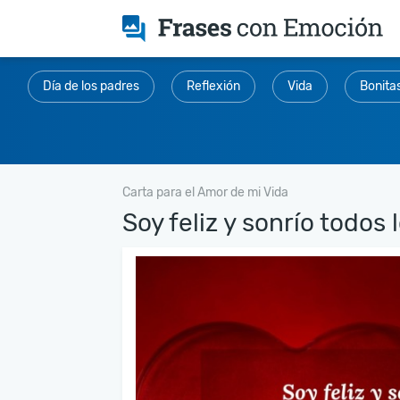
Día de los padres
Reflexión
Vida
Bonita
Carta para el Amor de mi Vida
Soy feliz y sonrío todos l