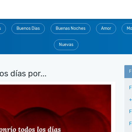
s
Buenos Dias
Buenas Noches
Amor
Mo
Nuevas
os días por...
F
F
+
F
F