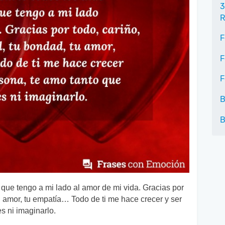
3
R
F
F
F
B
B
r que tengo a mi lado al amor de mi vida. Gracias por
tu amor, tu empatía… Todo de ti me hace crecer y ser
s ni imaginarlo.