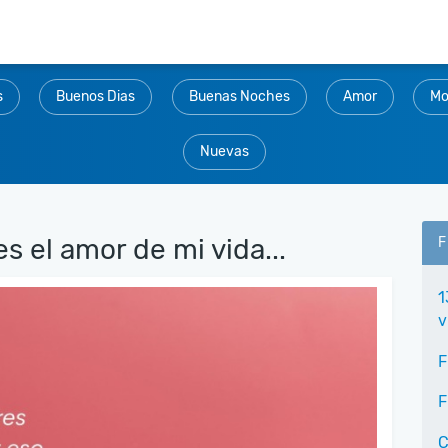
s
Buenos Dias
Buenas Noches
Amor
Mo
Nuevas
s el amor de mi vida...
F
1
v
F
F
C