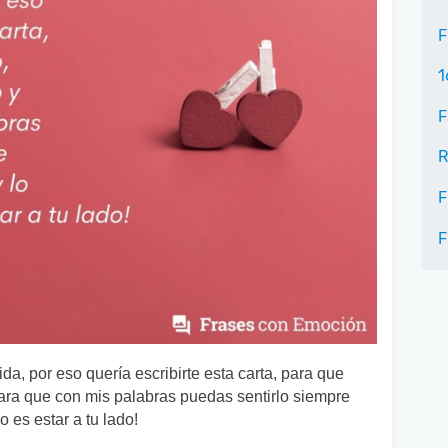
F
1
F
R
F
F
a, por eso quería escribirte esta carta, para que
para que con mis palabras puedas sentirlo siempre
 es estar a tu lado!