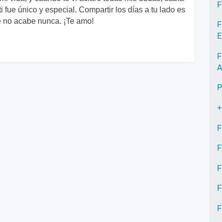
F
i fue único y especial. Compartir los días a tu lado es
e no acabe nunca. ¡Te amo!
F
E
F
A
P
+
F
F
F
F
F