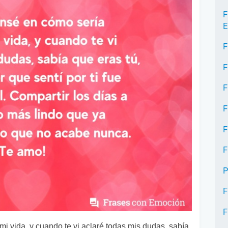
F
E
F
F
F
F
F
F
P
F
F
i vida, y cuando te vi aclaré todas mis dudas, sabía