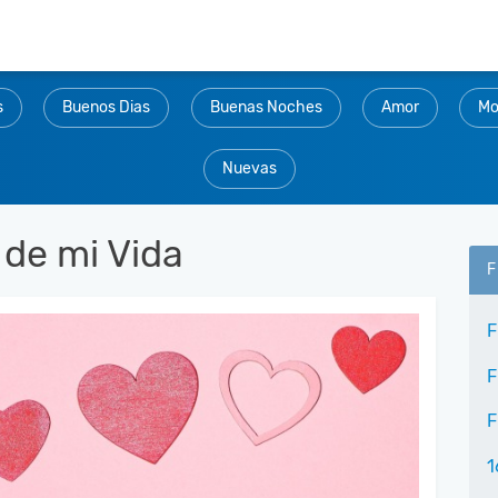
s
Buenos Dias
Buenas Noches
Amor
Mo
Nuevas
 de mi Vida
F
F
F
F
1