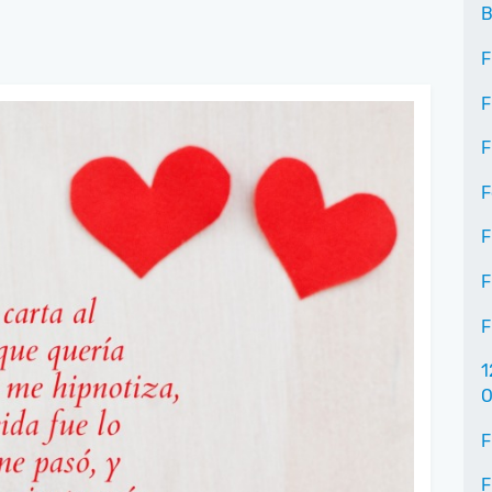
B
F
F
F
F
F
F
F
1
O
F
F