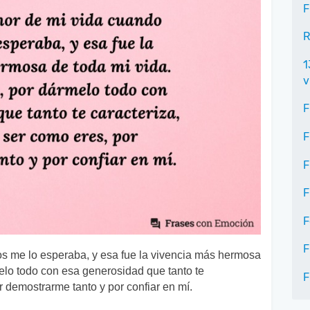
F
R
1
v
F
F
F
F
F
F
s me lo esperaba, y esa fue la vivencia más hermosa
melo todo con esa generosidad que tanto te
F
r demostrarme tanto y por confiar en mí.