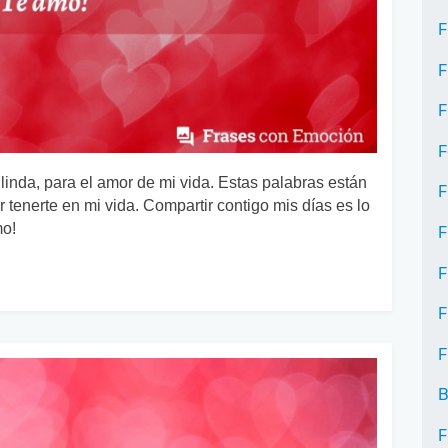
F
F
F
F
 linda, para el amor de mi vida. Estas palabras están
F
r tenerte en mi vida. Compartir contigo mis días es lo
mo!
F
F
F
F
B
F