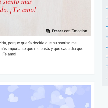
F
F
F
F
 vida, porque quería decirle que su sonrisa me
F
o más importante que me pasó, y que cada día que
. ¡Te amo!
F
F
F