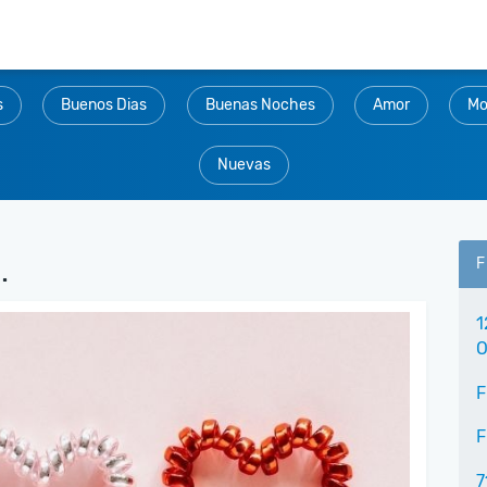
s
Buenos Dias
Buenas Noches
Amor
Mo
Nuevas
.
F
1
O
F
F
7