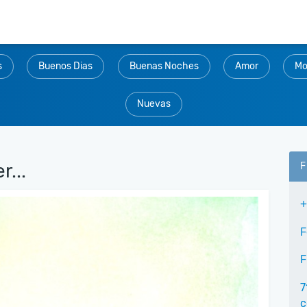
s
Buenos Dias
Buenas Noches
Amor
Mo
Nuevas
...
F
+
F
F
7
c