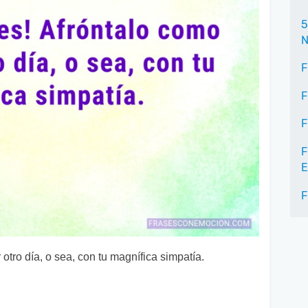
5
N
F
F
F
F
E
F
 otro día, o sea, con tu magnífica simpatía.