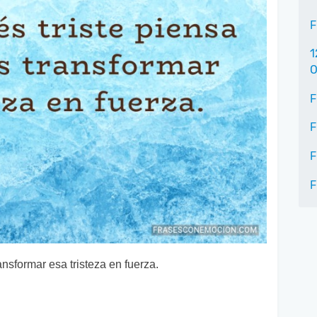
F
1
O
F
F
F
F
nsformar esa tristeza en fuerza.