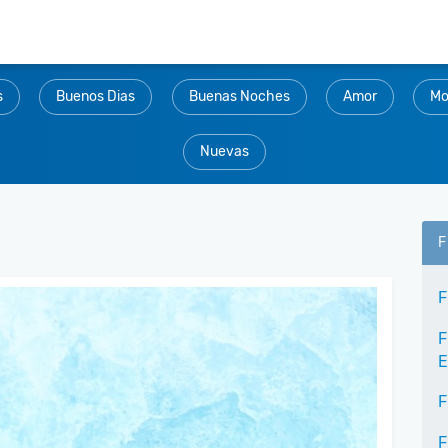
s
Buenos Dias
Buenas Noches
Amor
Mo
Nuevas
F
F
F
E
F
F