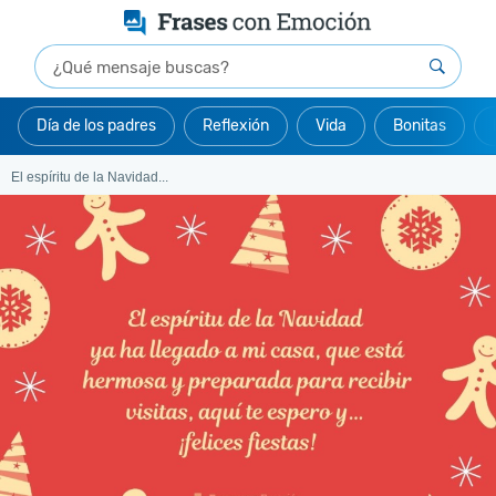
Día de los padres
Reflexión
Vida
Bonitas
El espíritu de la Navidad...