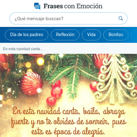
Día de los padres
Reflexión
Vida
Bonitas
En esta navidad canta...