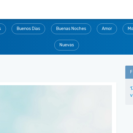
s
Buenos Dias
Buenas Noches
Amor
Mo
Nuevas
F
1
v