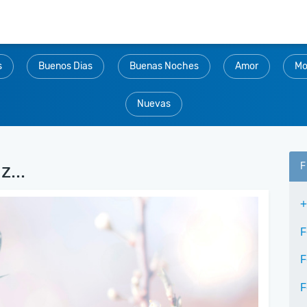
s
Buenos Dias
Buenas Noches
Amor
Mo
Nuevas
z...
F
+
F
F
F