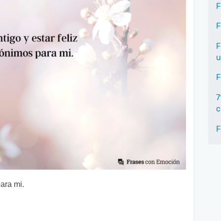
F
F
F
u
F
7
c
F
para mi.