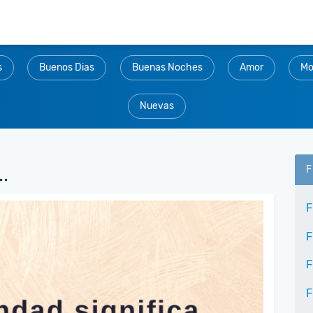
s
Buenos Dias
Buenas Noches
Amor
Mo
Nuevas
.
F
F
F
F
F