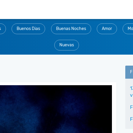
s
Buenos Dias
Buenas Noches
Amor
Mo
Nuevas
F
1
v
F
F