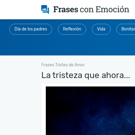
Día de los padres
Reflexión
Vida
Bonita
Frases Tristes de Amor
La tristeza que ahora...