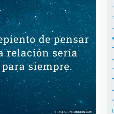
F
F
F
B
F
F
F
F
F
F
1