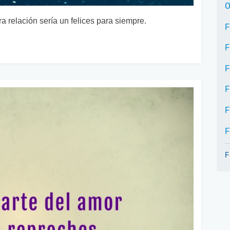
O
 relación sería un felices para siempre.
F
F
F
F
F
F
F