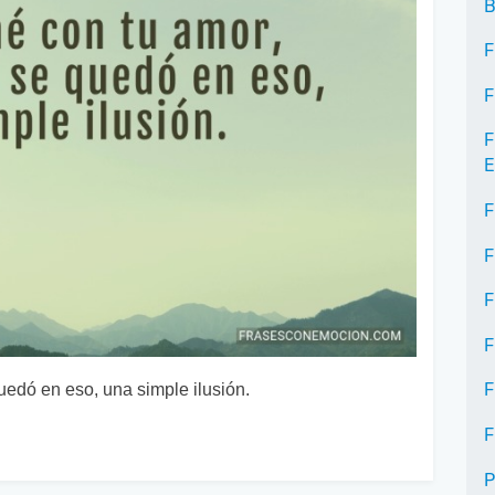
B
F
F
F
E
F
F
F
F
F
quedó en eso, una simple ilusión.
F
P