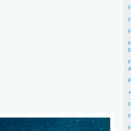
F
F
F
F
E
F
A
P
+
F
F
F