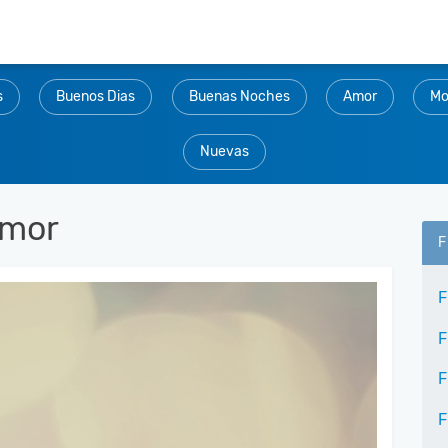
s
Buenos Dias
Buenas Noches
Amor
Mo
Nuevas
Amor
F
F
F
F
F