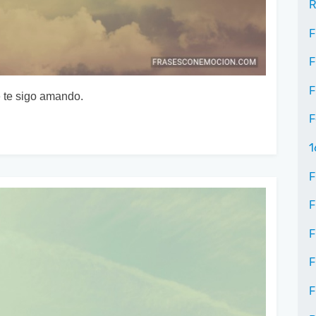
R
F
F
F
e te sigo amando.
F
1
F
F
F
F
F