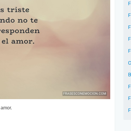
F
F
F
F
F
C
B
F
F
 amor.
F