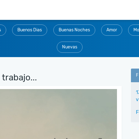
s
Buenos Dias
Buenas Noches
Amor
Mo
Nuevas
trabajo...
F
1
v
F