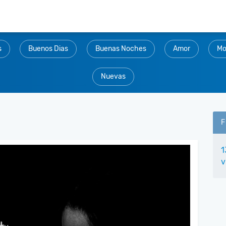
s
Buenos Dias
Buenas Noches
Amor
Mo
Nuevas
F
1
v