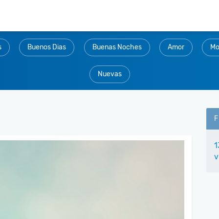
s
Buenos Dias
Buenas Noches
Amor
Mo
Nuevas
F
1
v