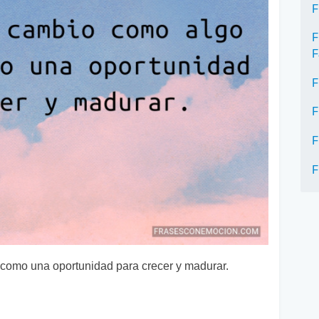
F
F
F
F
F
F
F
 como una oportunidad para crecer y madurar.