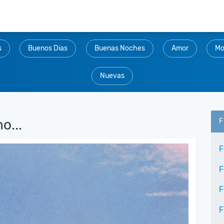
s
Buenos Dias
Buenas Noches
Amor
Mo
Nuevas
o...
F
F
F
F
F