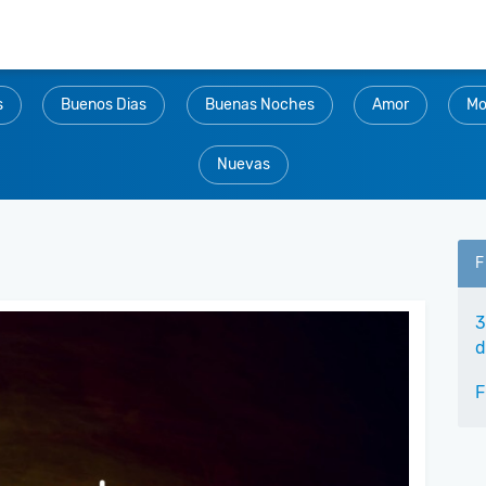
s
Buenos Dias
Buenas Noches
Amor
Mo
Nuevas
F
3
d
F