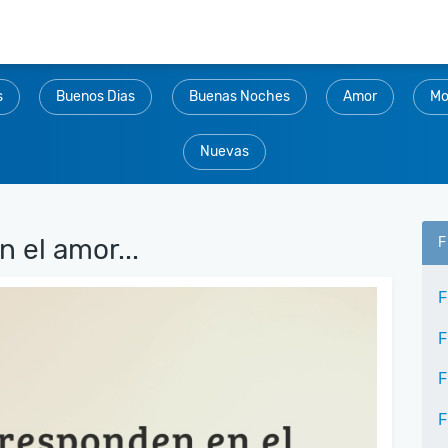
s
Buenos Dias
Buenas Noches
Amor
Mo
Nuevas
 el amor...
F
F
F
F
F