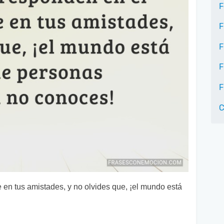
F
F
F
F
F
C
 en tus amistades, y no olvides que, ¡el mundo está