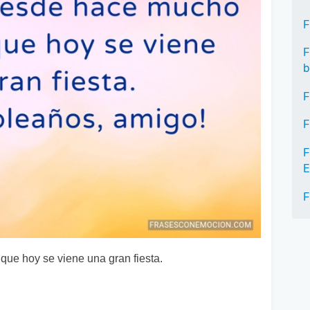
F
F
b
F
F
F
E
F
ue hoy se viene una gran fiesta.