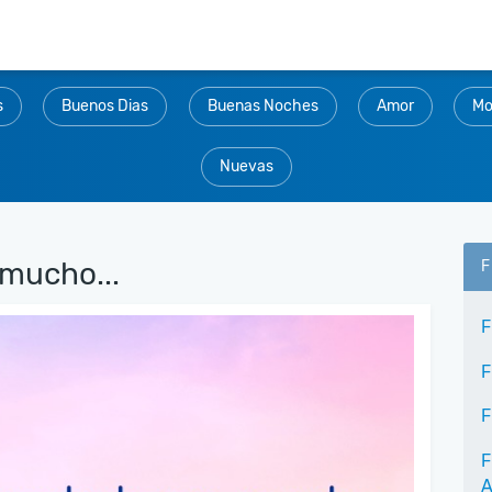
s
Buenos Dias
Buenas Noches
Amor
Mo
Nuevas
mucho...
F
F
F
F
F
A