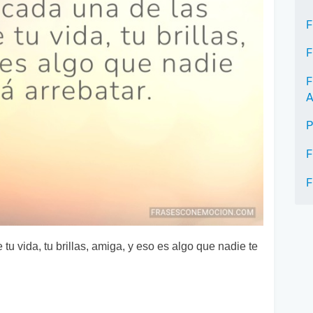
F
F
F
A
P
F
F
tu vida, tu brillas, amiga, y eso es algo que nadie te