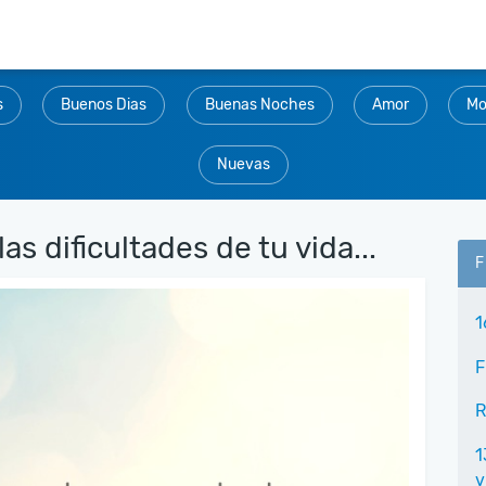
s
Buenos Dias
Buenas Noches
Amor
Mo
Nuevas
s dificultades de tu vida...
F
1
F
R
1
v