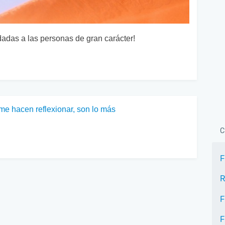
dadas a las personas de gran carácter!
me hacen reflexionar, son lo más
C
F
R
F
F