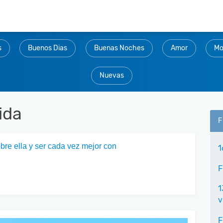
s
Buenos Dias
Buenas Noches
Amor
Mo
Nuevas
ida
F
bre ella y ser cada vez mejor con
1
F
1
v
F