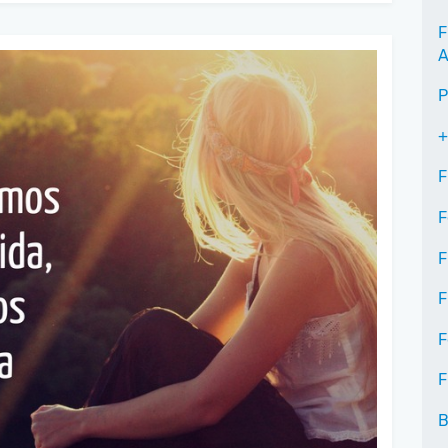
F
A
P
+
F
F
F
F
F
F
B