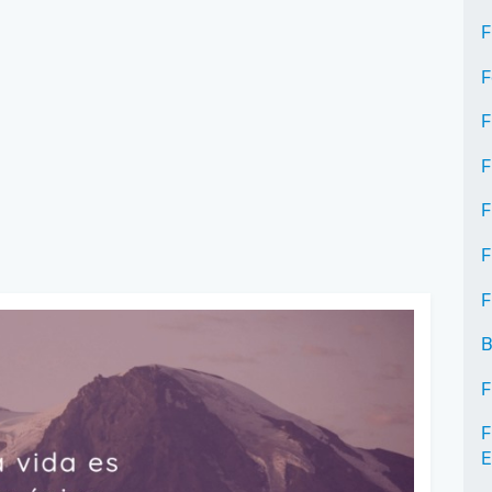
F
F
F
F
F
F
F
B
F
F
E