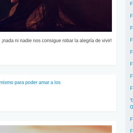
F
F
F
F
¡nada ni nadie nos consigue robar la alegría de vivir!
F
F
F
 mismo para poder amar a los
F
1
O
F
F