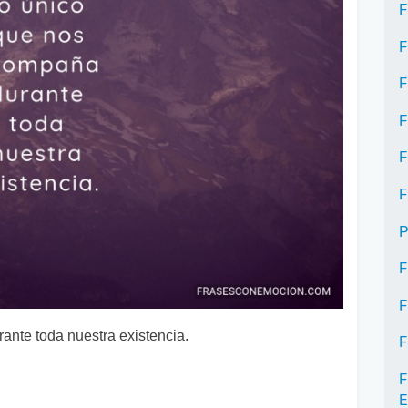
F
F
F
F
F
F
P
F
F
ante toda nuestra existencia.
F
F
E