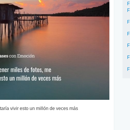
F
F
F
F
F
F
F
taría vivir esto un millón de veces más