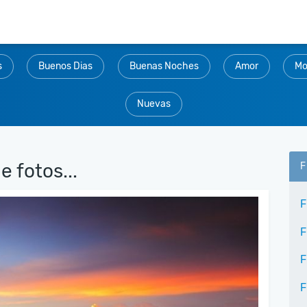
s
Buenos Dias
Buenas Noches
Amor
Mo
Nuevas
e fotos...
F
F
F
F
F