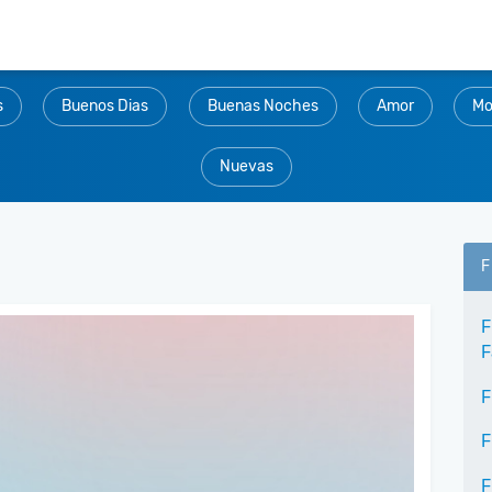
s
Buenos Dias
Buenas Noches
Amor
Mo
Nuevas
F
F
F
F
F
F