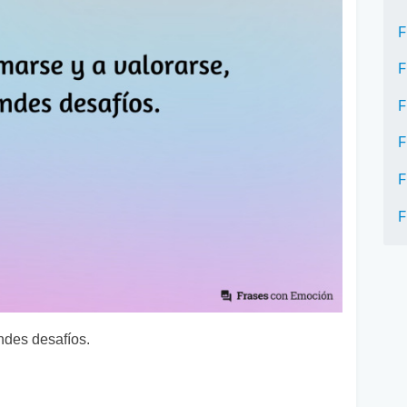
F
F
F
F
F
F
ndes desafíos.