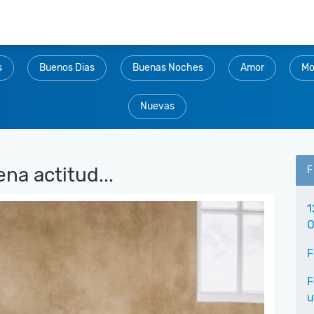
s
Buenos Dias
Buenas Noches
Amor
Mo
Nuevas
na actitud...
F
1
O
F
F
u