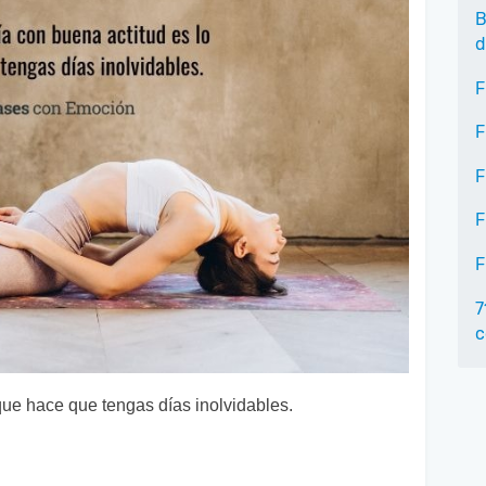
B
d
F
F
F
F
F
7
c
que hace que tengas días inolvidables.