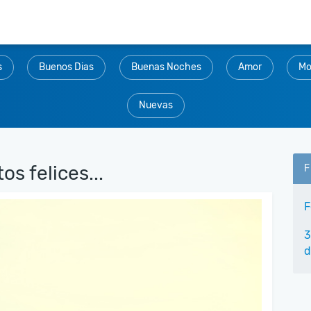
s
Buenos Dias
Buenas Noches
Amor
Mo
Nuevas
s felices...
F
F
3
d