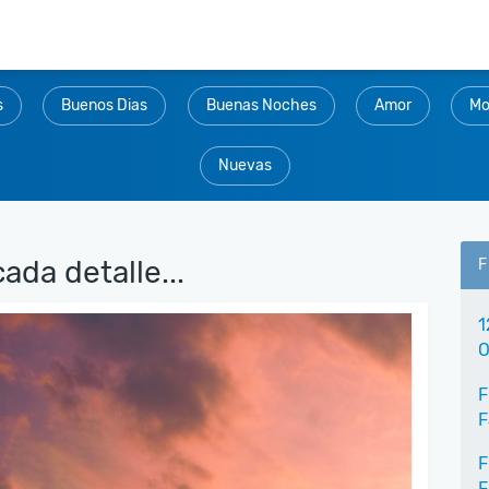
s
Buenos Dias
Buenas Noches
Amor
Mo
Nuevas
ada detalle...
F
1
O
F
F
F
F