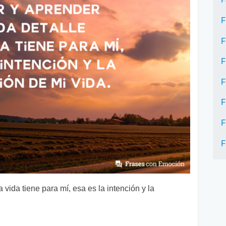
F
F
F
F
F
F
F
vida tiene para mí, esa es la intención y la