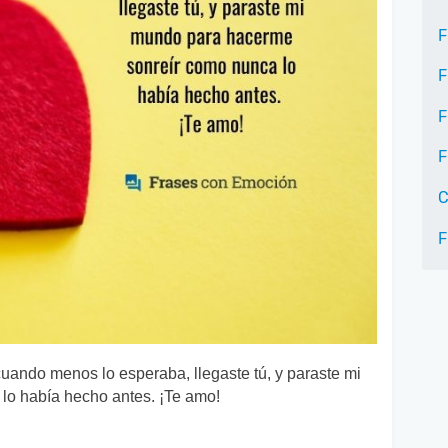
F
F
F
F
C
F
uando menos lo esperaba, llegaste tú, y paraste mi
o había hecho antes. ¡Te amo!