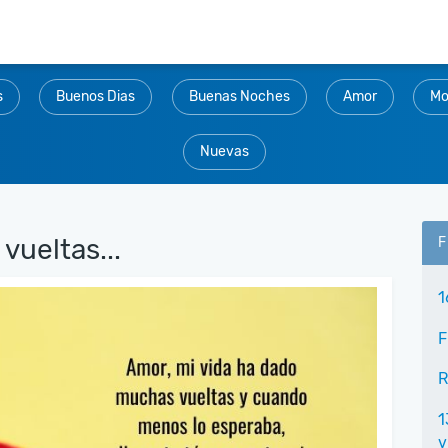
s
Buenos Dias
Buenas Noches
Amor
Mo
Nuevas
vueltas...
F
1
F
R
1
v