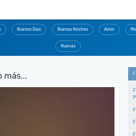
s
Buenos Dias
Buenas Noches
Amor
Mo
Nuevas
 más...
F
F
P
F
F
F