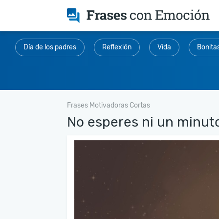
Día de los padres
Reflexión
Vida
Bonita
Frases Motivadoras Cortas
No esperes ni un minuto