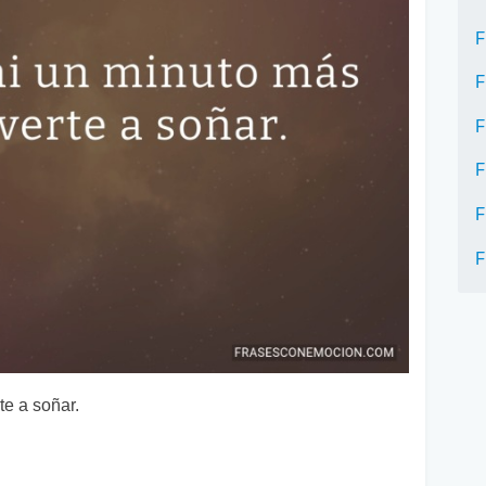
F
F
F
F
F
F
te a soñar.