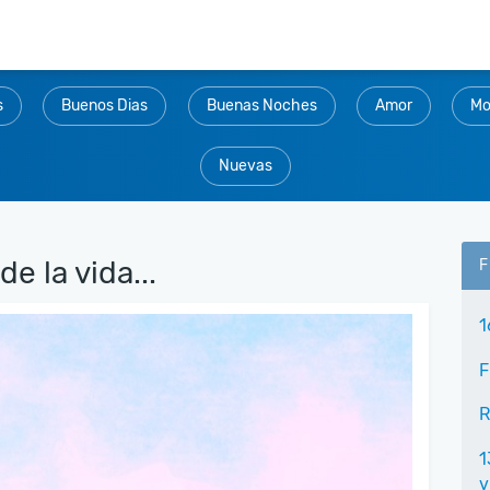
s
Buenos Dias
Buenas Noches
Amor
Mo
Nuevas
e la vida...
F
1
F
R
1
v