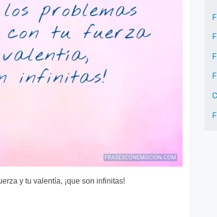
F
F
F
F
C
F
erza y tu valentía, ¡que son infinitas!