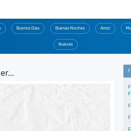
s
Buenos Dias
Buenas Noches
Amor
Mo
Nuevas
r...
F
F
F
F
F
F