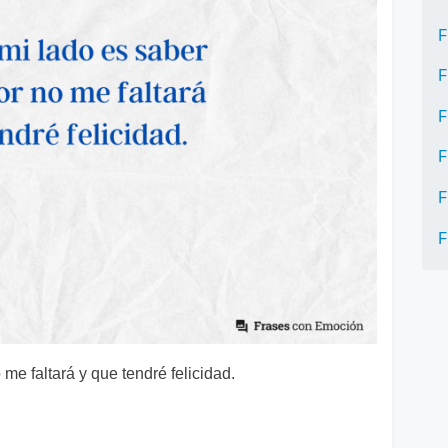
F
F
F
F
F
F
me faltará y que tendré felicidad.