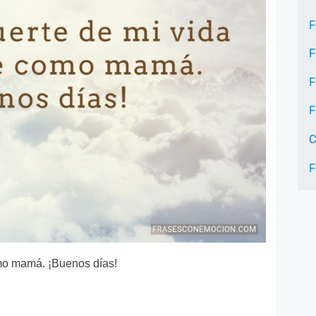
F
F
F
F
C
F
omo mamá. ¡Buenos días!