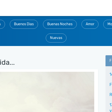
s
Buenos Dias
Buenas Noches
Amor
Mo
Nuevas
da...
F
1
F
R
1
v