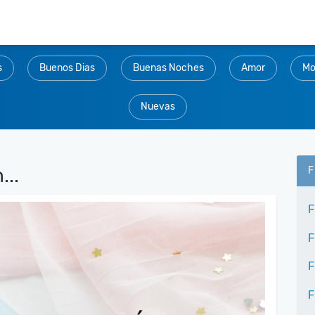
s
Buenos Dias
Buenas Noches
Amor
Mo
Nuevas
..
F
F
F
F
F