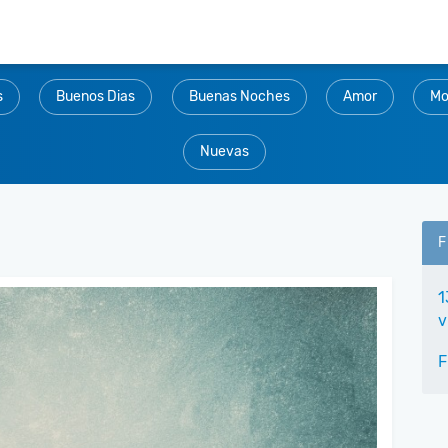
s
Buenos Dias
Buenas Noches
Amor
Mo
Nuevas
F
1
v
F