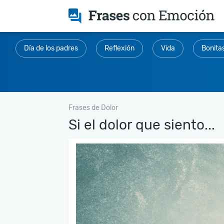
Día de los padres
Reflexión
Vida
Bonita
Frases de Dolor
Si el dolor que siento...