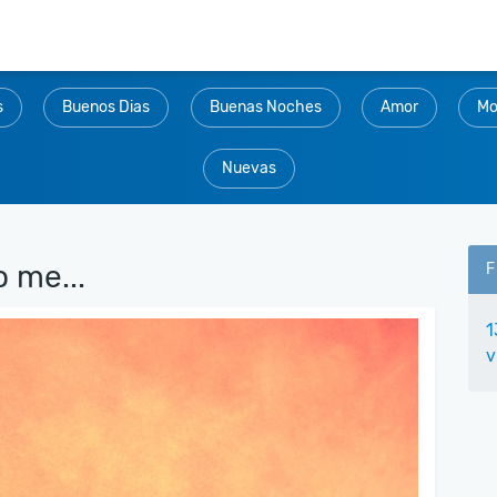
s
Buenos Dias
Buenas Noches
Amor
Mo
Nuevas
 me...
F
1
v