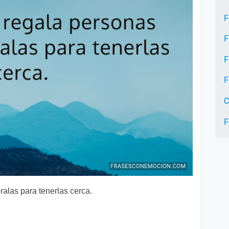
F
F
F
F
C
F
ralas para tenerlas cerca.