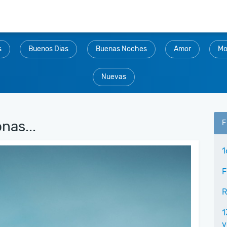
s
Buenos Dias
Buenas Noches
Amor
Mo
Nuevas
nas...
F
1
F
R
1
v