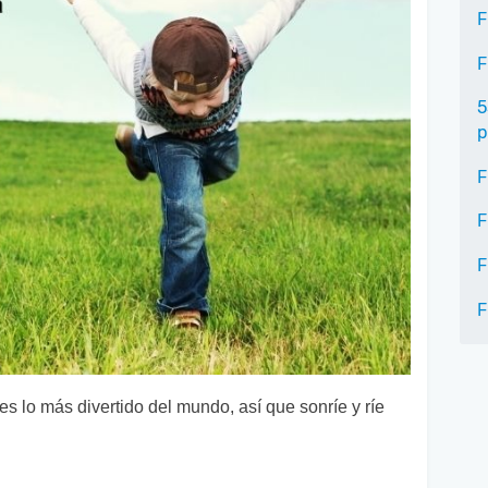
F
F
5
p
F
F
F
F
es lo más divertido del mundo, así que sonríe y ríe