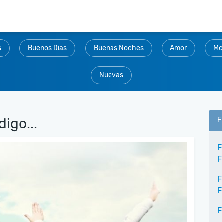
s
Buenos Dias
Buenas Noches
Amor
Mo
Nuevas
igo...
F
F
F
F
F
F