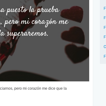
F
F
F
F
C
F
nciarnos, pero mi corazón me dice que la