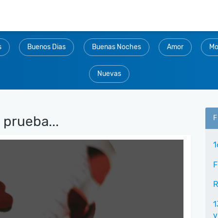
s
Buenos Dias
Buenas Noches
Amor
Mo
Nuevas
 prueba...
F
1
F
R
1
v