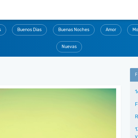
s
Buenos Dias
Buenas Noches
Amor
Mo
Nuevas
F
1
F
R
1
v