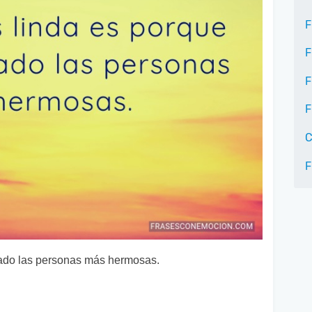
F
F
F
F
C
F
 lado las personas más hermosas.