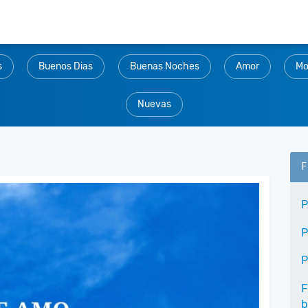
s
Buenos Dias
Buenas Noches
Amor
Mo
Nuevas
F
P
P
P
F
b