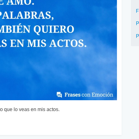
F
P
P
o que lo veas en mis actos.