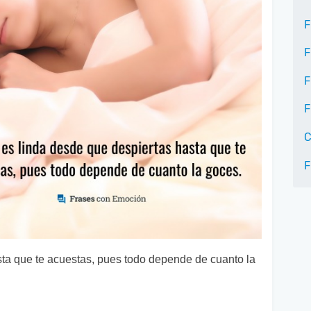
F
F
F
F
C
F
sta que te acuestas, pues todo depende de cuanto la