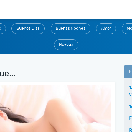
s
Buenos Dias
Buenas Noches
Amor
Mo
Nuevas
ue...
F
1
v
1
F
R