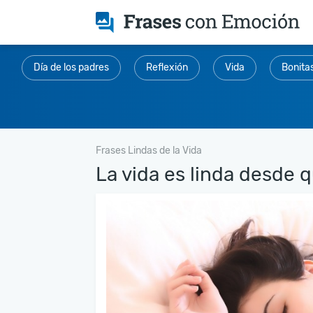
Día de los padres
Reflexión
Vida
Bonita
Frases Lindas de la Vida
La vida es linda desde q