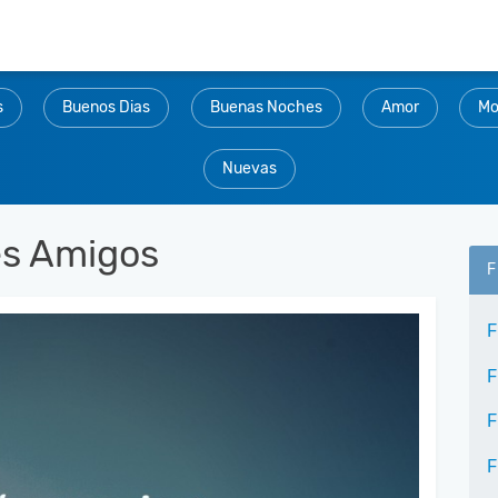
s
Buenos Dias
Buenas Noches
Amor
Mo
Nuevas
es Amigos
F
F
F
F
F