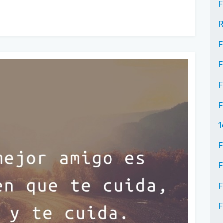
F
R
F
F
F
F
1
F
F
F
F