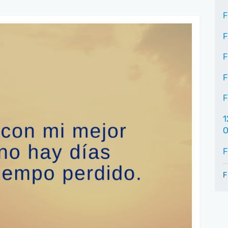
F
F
F
F
F
1
O
F
F