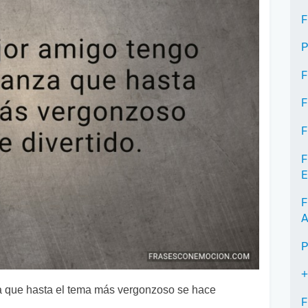
F
P
F
F
F
F
E
F
A
P
+
a que hasta el tema más vergonzoso se hace
F