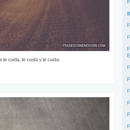
F
B
F
F
F
E
te cuida, te cuida y te cuida.
F
F
F
F
F
F