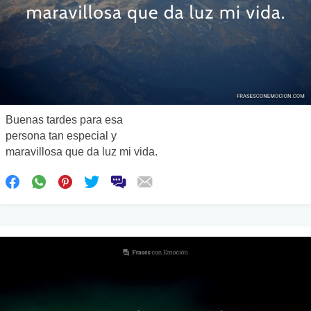
Buenas tardes para esa
persona tan especial y
maravillosa que da luz mi vida.