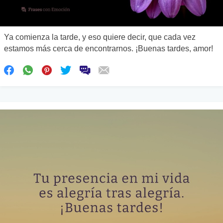
Ya comienza la tarde, y eso quiere decir, que cada vez
estamos más cerca de encontrarnos. ¡Buenas tardes, amor!