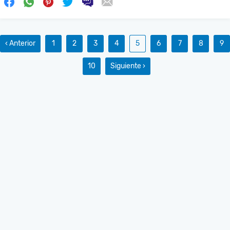
‹ Anterior
1
2
3
4
5
6
7
8
9
10
Siguiente ›