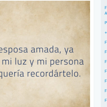
F
A
P
+
F
F
F
F
F
F
F