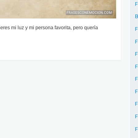
F
B
res mi luz y mi persona favorita, pero quería
F
F
F
F
F
F
F
F
F