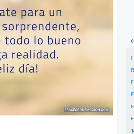
C
F
R
F
F
F
F
1