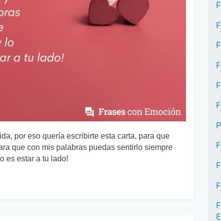
F
F
F
F
F
F
P
a, por eso quería escribirte esta carta, para que
F
para que con mis palabras puedas sentirlo siempre
 es estar a tu lado!
F
F
F
E