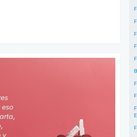
F
F
F
F
F
B
F
F
F
E
F