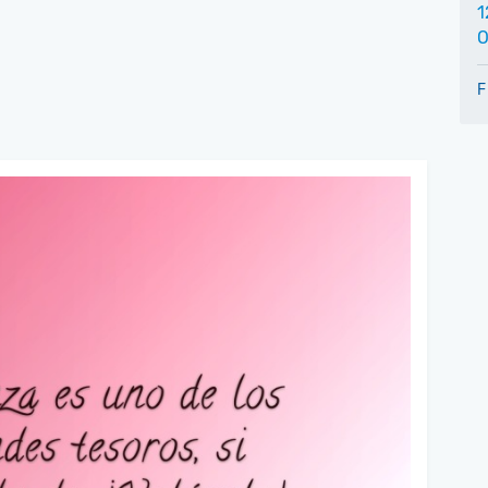
1
O
F