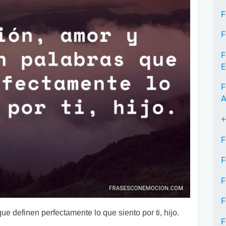
F
F
F
E
F
A
+
F
F
F
F
e definen perfectamente lo que siento por ti, hijo.
F