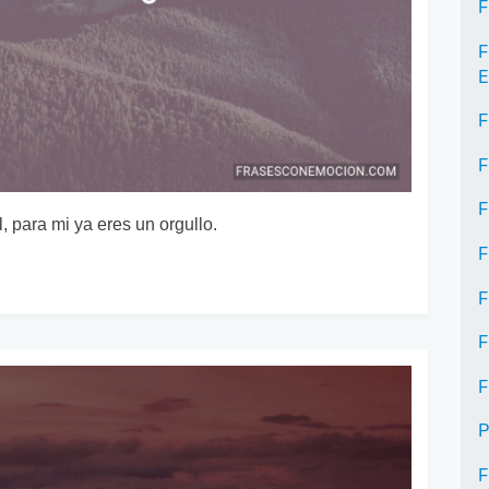
F
F
E
F
F
F
, para mi ya eres un orgullo.
F
F
F
F
P
F