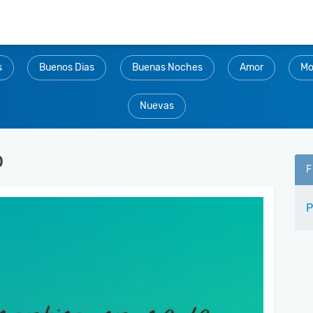
s
Buenos Dias
Buenas Noches
Amor
Mo
Nuevas
o
F
P