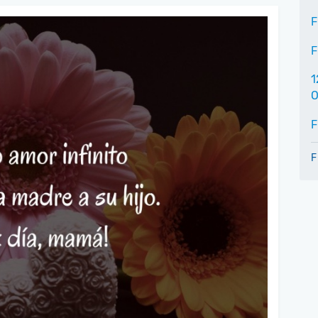
F
F
1
O
F
F