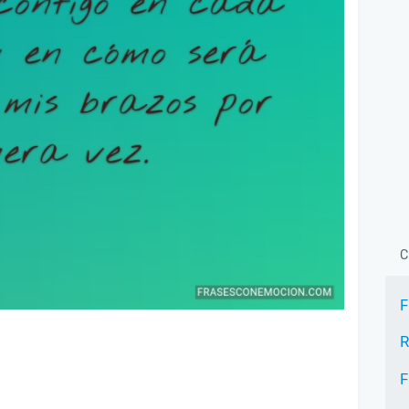
C
F
R
F