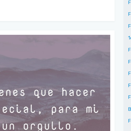
F
F
F
1
F
F
F
F
F
B
F